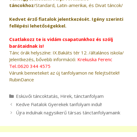
táncokhoz
/Standard, Latin-amerikai, és Divat táncok/
Kedvet érző fiatalok jelentkezését.
Igény szerinti
fellépési lehetőségekkel.
Csatlakozz te is vidám csapatunkhoz és szólj
barátaidnak is!
Tánc órák helyszíne: IX.Bakáts tér 12. /általános iskola/
Jelentkezés, bővebb információ:
Krekuska Ferenc
Tel.:0620 344 4575
Várunk benneteket az új tanfolyamon ne felejtsétek!!
RubinDance
Kategória
Esküvői táncoktatás
,
Hirek
,
tánctanfolyam
Bejegyzés
Kedve Fiatalok Gyerekek tanfolyam indul!
navigáció
Újra indulnak nagysikerű társas tánctanfolyamaink