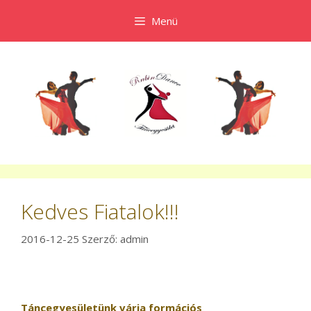
Kilépés
Menü
a
tartalomba
Kedves Fiatalok!!!
2016-12-25
Szerző:
admin
Táncegyesületünk várja formációs