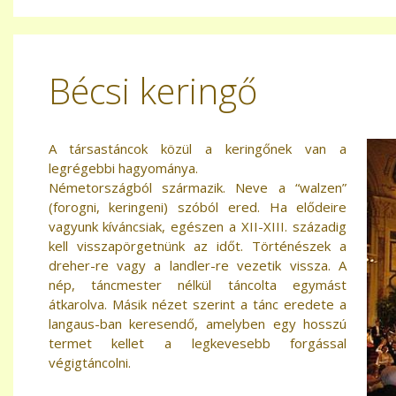
Bécsi keringő
A társastáncok közül a keringőnek van a
legrégebbi hagyománya.
Németországból származik. Neve a “walzen”
(forogni, keringeni) szóból ered. Ha elődeire
vagyunk kíváncsiak, egészen a XII-XIII. századig
kell visszapörgetnünk az időt. Történészek a
dreher-re vagy a landler-re vezetik vissza. A
nép, táncmester nélkül táncolta egymást
átkarolva. Másik nézet szerint a tánc eredete a
langaus-ban keresendő, amelyben egy hosszú
termet kellet a legkevesebb forgással
végigtáncolni.