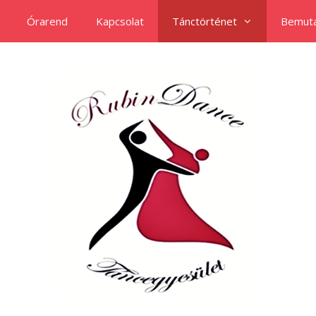
Órarend
Kapcsolat
Tánctörténet
Bemuta