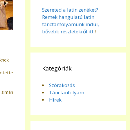
Szereted a latin zenéket?
Remek hangulatú latin
tánctanfolyamunk indul,
bővebb részletekről itt
!
knek.
Kategóriák
emtette
Szórakozás
k simán
Tánctanfolyam
Hírek