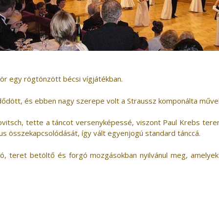
zör egy rögtönzött bécsi vígjátékban.
dődött, és ebben nagy szerepe volt a Straussz komponálta műve
rkovitsch, tette a táncot versenyképessé, viszont Paul Krebs ter
lus összekapcsolódását, így vált egyenjogú standard tánccá.
aló, teret betöltő és forgó mozgásokban nyilvánul meg, amelye