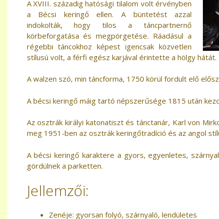
A XVIII. századig hatósági tilalom volt érvényben
a Bécsi keringő ellen. A büntetést azzal
indokolták, hogy tilos a táncpartnernő
körbeforgatása és megpörgetése. Ráadásul a
régebbi táncokhoz képest igencsak közvetlen
stílusú volt, a férfi egész karjával érintette a hölgy hátát.
A walzen szó, min táncforma, 1750 körül fordult elő elős
A bécsi keringő máig tartó népszerűsége 1815 után kez
Az osztrák királyi katonatiszt és tánctanár, Karl von Mi
meg 1951-ben az osztrák keringőtradíció és az angol stí
A bécsi keringő karaktere a gyors, egyenletes, szárny
gördülnek a parketten.
Jellemzői:
Zenéje: gyorsan folyó, szárnyaló, lendületes